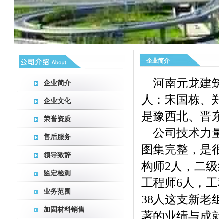
企业简介
河南元龙建筑
企业简介
人：宋国栋、郑
企业文化
是豫西北、晋
荣誉资质
公司技术力量
售后服务
图集完整，是
领导致辞
构师2人，二级
鉴定检测
工程师6人，工
业务范围
38人这支新
加固材料销售
著的业绩与成